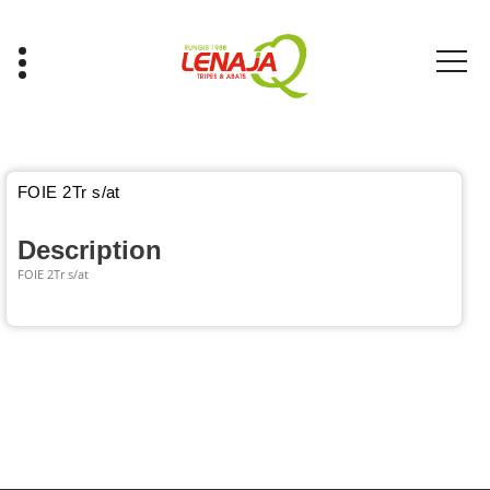
Aller
au
contenu
Tripes & Abats
FOIE 2Tr s/at
Description
FOIE 2Tr s/at