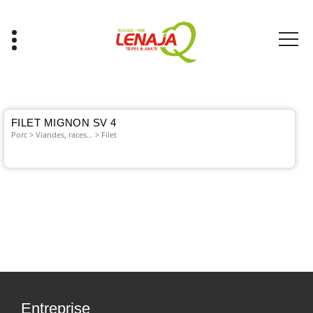
Aller
au
contenu
Tripes & Abats
FILET MIGNON SV 4
Porc > Viandes, races… > Filet
Entreprise