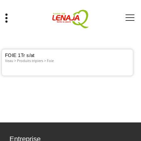
Aller
au
contenu
Tripes & Abats
FOIE 1Tr s/at
Veau > Produits tripiers > Foie
Entreprise