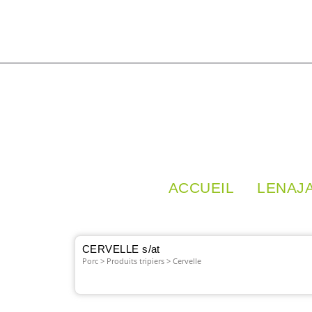
Aller
au
contenu
ACCUEIL
LENAJ
Tripes & Abats
CERVELLE s/at
Porc > Produits tripiers > Cervelle